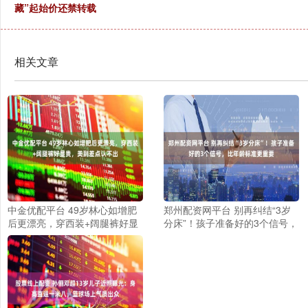
藏”起始价还禁转载
相关文章
中金优配平台 49岁林心如增肥
郑州配资网平台 别再纠结“3岁
后更漂亮，穿西装+阔腿裤好显
分床”！孩子准备好的3个信号，
贵，美到差点认不出
比年龄标准更重要