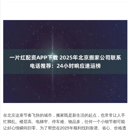
在北京这座节奏飞快的城市，搬家既是新生活的起点，也常常让人手
忙脚乱。楼层高、电梯窄、停车难、物品多，任何一个小细节都可能
让好心情瞬间归零。为了帮您在2025年顺利找到靠谱、省心、价格透