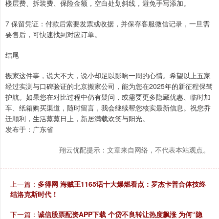
楼层费、拆装费、保险金额，空白处划斜线，避免手写添加。
7 保留凭证：付款后索要发票或收据，并保存客服微信记录，一旦需
要售后，可快速找到对应订单。
结尾
搬家这件事，说大不大，说小却足以影响一周的心情。希望以上五家
经过实测与口碑验证的北京搬家公司，能为您在2025年的新征程保驾
护航。如果您在对比过程中仍有疑问，或需要更多隐藏优惠、临时加
车、纸箱购买渠道，随时留言，我会继续帮您核实最新信息。祝您乔
迁顺利，生活蒸蒸日上，新居满载欢笑与阳光。
发布于：广东省
翔云优配提示：文章来自网络，不代表本站观点。
上一篇：
多得网 海贼王1165话十大爆燃看点：罗杰卡普合体技终
结洛克斯时代！
下一篇：
诚信股票配资APP下载 个贷不良转让热度飙涨 为何“隐