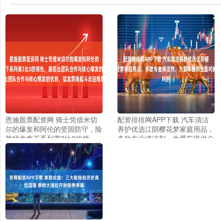
恩施股票配资网 骑士凭借米切
配资排排网APP下载 汽车清洁
尔的爆发和阿伦的坚固防守，险
养护优选江阴樱花梦家庭用品，
胜猛龙拿下系列赛3比0的领
多款专业清洁剂，为爱车提供全
先，展现出团队合作与核心爆发
面呵护
的优势，猛龙需扬起斗志迎难而
上