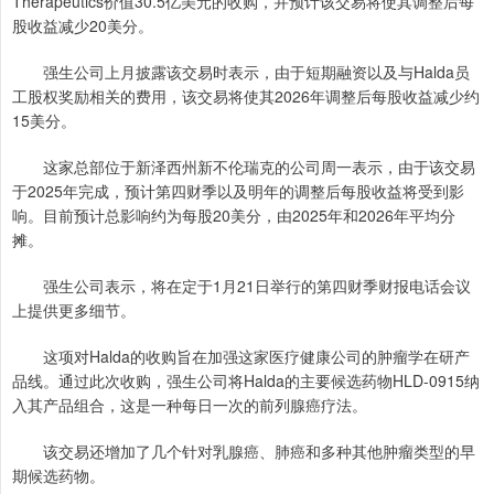
Therapeutics价值30.5亿美元的收购，并预计该交易将使其调整后每
股收益减少20美分。
强生公司上月披露该交易时表示，由于短期融资以及与Halda员
工股权奖励相关的费用，该交易将使其2026年调整后每股收益减少约
15美分。
这家总部位于新泽西州新不伦瑞克的公司周一表示，由于该交易
于2025年完成，预计第四财季以及明年的调整后每股收益将受到影
响。目前预计总影响约为每股20美分，由2025年和2026年平均分
摊。
强生公司表示，将在定于1月21日举行的第四财季财报电话会议
上提供更多细节。
这项对Halda的收购旨在加强这家医疗健康公司的肿瘤学在研产
品线。通过此次收购，强生公司将Halda的主要候选药物HLD-0915纳
入其产品组合，这是一种每日一次的前列腺癌疗法。
该交易还增加了几个针对乳腺癌、肺癌和多种其他肿瘤类型的早
期候选药物。