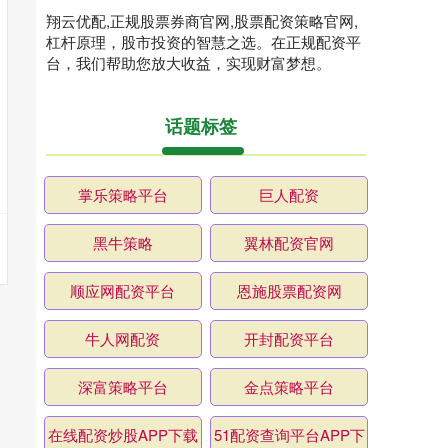
翔云优配,正规股票券商官网,股票配资策略官网,
杠杆原理，股市投资的智慧之选。在正规配资平
台，我们帮助您放大收益，实现财富梦想。
话题标签
掌乐策略平台
巨人配资
黑牛策略
翼林配资官网
顺应网配资平台
恩施股票配资网
牛人网配资
开封配资平台
深富策略平台
金点策略平台
在线配资炒股APP下载
51配资查询平台APP下