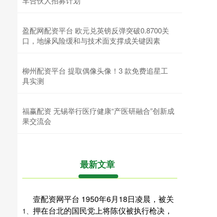
车合伙人招募计划
盈配网配资平台 欧元兑英镑反弹突破0.8700关
口，地缘风险缓和与技术面支撑成关键因素
柳州配资平台 提取偶像头像！3 款免费追星工
具实测
福赢配资 无锡举行医疗健康“产医研融合”创新成
果交流会
最新文章
壹配资网平台 1950年6月18日凌晨，被关
押在台北的国民党上将陈仪被执行枪决，
1、