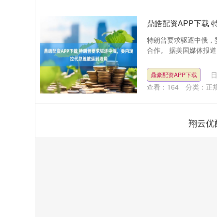
鼎皓配资APP下载
特朗普要求驱逐中俄，
合作。 据美国媒体报道
日
鼎豪配资APP下载
查看：
164
分类：
正
翔云优