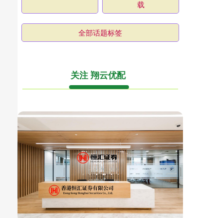
载
全部话题标签
关注 翔云优配