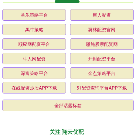
掌乐策略平台
巨人配资
黑牛策略
翼林配资官网
顺应网配资平台
恩施股票配资网
牛人网配资
开封配资平台
深富策略平台
金点策略平台
在线配资炒股APP下载
51配资查询平台APP下载
全部话题标签
关注 翔云优配