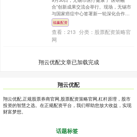
合”创新成果交流会举行。现场，无锡市
与国家癌症中心签署新一轮深化合作协
议，双方将共同深入开展全民癌症防控
福赢配资
行动，探索肿瘤早诊早....
查看：
213
分类：
股票配资策略官
网
翔云优配文章已加载完成
翔云优配
翔云优配,正规股票券商官网,股票配资策略官网,杠杆原理，股市
投资的智慧之选。在正规配资平台，我们帮助您放大收益，实现
财富梦想。
话题标签