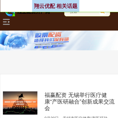
翔云优配 相关话题
福赢配资 无锡举行医疗健
康“产医研融合”创新成果交流
会
9月30日，无锡市医疗健康“产医研融