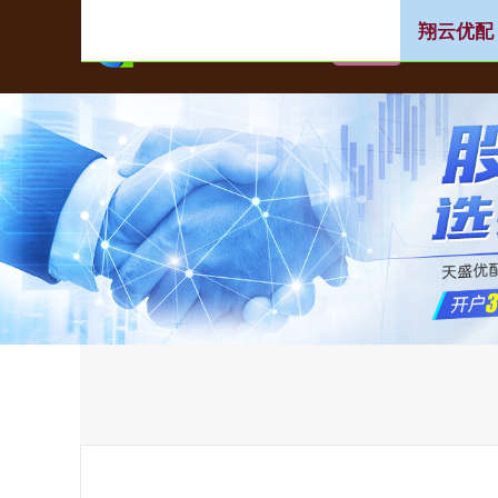
翔云优配
首页
翔云优配