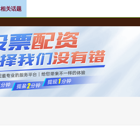
 相关话题
正规股票券商官网
股票配资策略官网