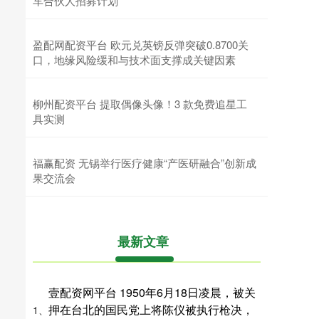
车合伙人招募计划
盈配网配资平台 欧元兑英镑反弹突破0.8700关
口，地缘风险缓和与技术面支撑成关键因素
柳州配资平台 提取偶像头像！3 款免费追星工
具实测
福赢配资 无锡举行医疗健康“产医研融合”创新成
果交流会
最新文章
壹配资网平台 1950年6月18日凌晨，被关
押在台北的国民党上将陈仪被执行枪决，
1、