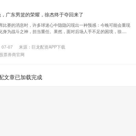
晚，广东男篮的荣耀，徐杰终于夺回来了
席比赛的消息时，许多球迷心中隐隐闪现出一种预感：今晚可能会重现
身为战斗之神，担当重任。果然，面对后场人手不足的困境，徐....
07-07
来源：巨龙配资APP下载
股票券商官网
配文章已加载完成