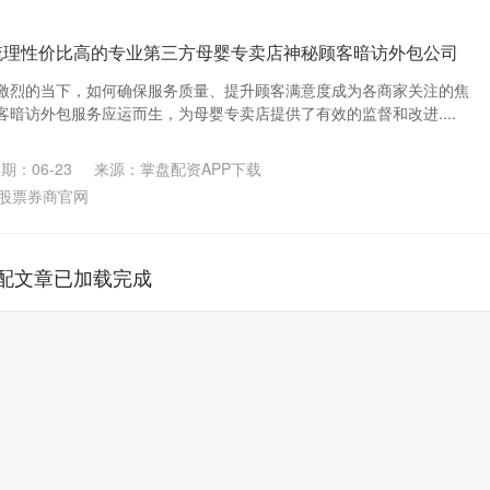
梳理性价比高的专业第三方母婴专卖店神秘顾客暗访外包公司
激烈的当下，如何确保服务质量、提升顾客满意度成为各商家关注的焦
暗访外包服务应运而生，为母婴专卖店提供了有效的监督和改进....
期：06-23
来源：掌盘配资APP下载
股票券商官网
配文章已加载完成