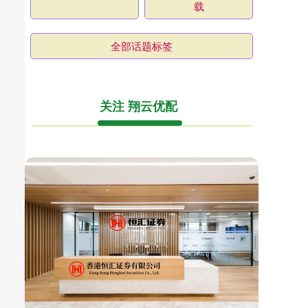
载
全部话题标签
关注 翔云优配